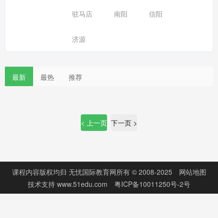
驻马店
南阳
信阳
济源
最新
最热
推荐
< 上一页
下一页 >
课程内容版权均归
无忧国际教育网
所有 © 2008-2025
网站地图
技术支持
www.51edu.com
粤ICP备10011250号-2号