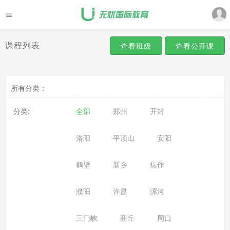
课程列表
查看班级
查看公开课
所有分类：
分类:
全部
郑州
开封
洛阳
平顶山
安阳
鹤壁
新乡
焦作
濮阳
许昌
漯河
三门峡
商丘
周口