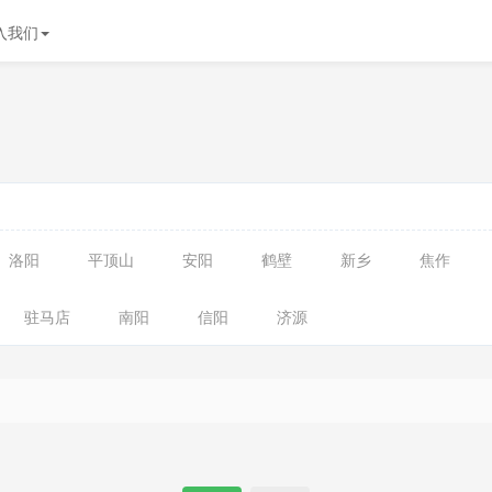
入我们
洛阳
平顶山
安阳
鹤壁
新乡
焦作
驻马店
南阳
信阳
济源